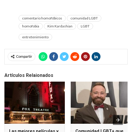
comentario homofóbicos
comunidad LGBT
homofobia
Kim Kardashian
LGBT
entretenimiento
Compartir
Artículos Relaionados
Las mejores películas y
Comunidad LGBT+ que