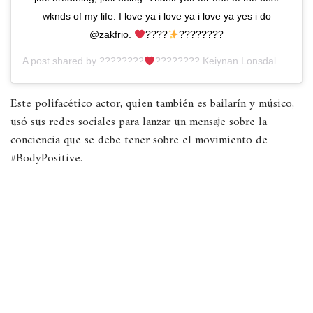
wknds of my life. I love ya i love ya i love ya yes i do
@zakfrio.
????
????????
A post shared by
????????
???????? Keiynan Lonsdale ????????????????????
Este polifacético actor, quien también es bailarín y músico,
usó sus redes sociales para lanzar un mensaje sobre la
conciencia que se debe tener sobre el movimiento de
#BodyPositive.