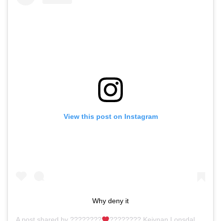
View this post on Instagram
Why deny it
A post shared by
????????
???????? Keiynan Lonsdale ????????????????????