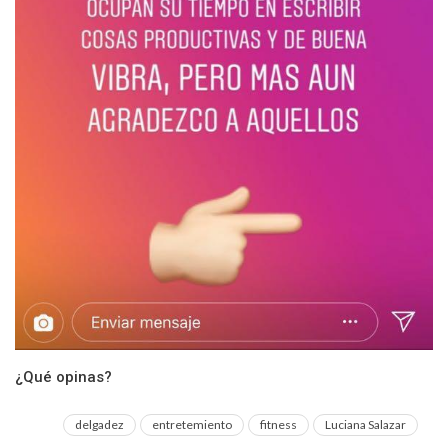
¿Qué opinas?
delgadez
entretemiento
fitness
Luciana Salazar