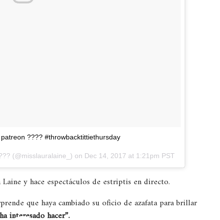
y patreon ???? #throwbacktittiethursday
???
(@misslauralaine_) on
Dec 14, 2017 at 1:21pm PST
Laine y hace espectáculos de estriptis en directo.
rende que haya cambiado su oficio de azafata para brillar
ha interesado hacer”.