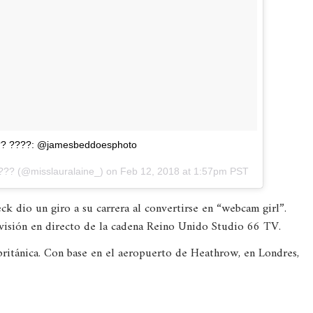
?? ????: @jamesbeddoesphoto
???
(@misslauralaine_) on
Feb 12, 2018 at 1:57pm PST
eck dio un giro a su carrera al convertirse en “webcam girl”.
evisión en directo de la cadena Reino Unido Studio 66 TV.
 británica. Con base en el aeropuerto de Heathrow, en Londres,