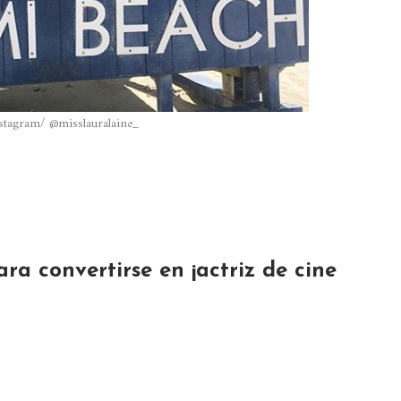
nstagram/ @misslauralaine_
ra convertirse en ¡actriz de cine