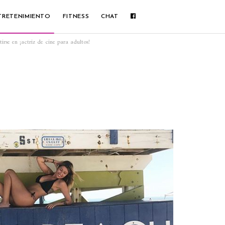
TRETENIMIENTO
FITNESS
CHAT
irse en ¡actriz de cine para adultos!