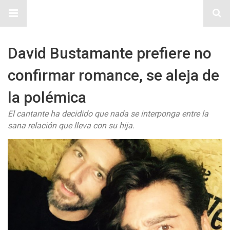
Sitio Chueca LGBT
David Bustamante prefiere no
confirmar romance, se aleja de
la polémica
El cantante ha decidido que nada se interponga entre la
sana relación que lleva con su hija.