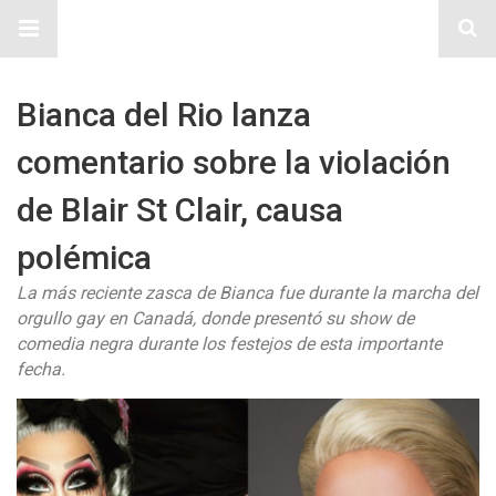
Sitio Chueca LGBT
Bianca del Rio lanza
comentario sobre la violación
de Blair St Clair, causa
polémica
La más reciente zasca de Bianca fue durante la marcha del
orgullo gay en Canadá, donde presentó su show de
comedia negra durante los festejos de esta importante
fecha.