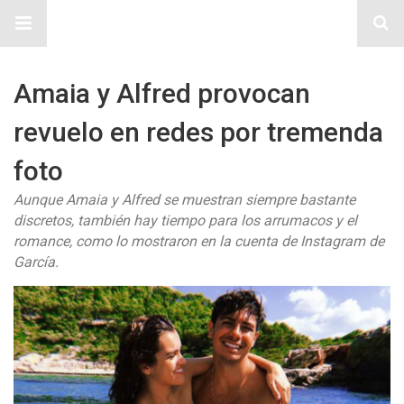
Sitio Chueca LGBT
Amaia y Alfred provocan
revuelo en redes por tremenda
foto
Aunque Amaia y Alfred se muestran siempre bastante
discretos, también hay tiempo para los arrumacos y el
romance, como lo mostraron en la cuenta de Instagram de
García.