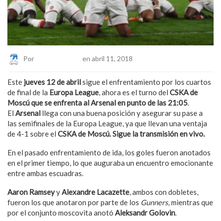
Por
Eduardo Lopez
en abril 11, 2018
Este
jueves 12 de abril
sigue el enfrentamiento por los cuartos
de final de la
Europa League
, ahora es el turno del
CSKA de
Moscú que se enfrenta al Arsenal en punto de las 21:05
.
El
Arsenal
llega con una buena posición y asegurar su pase a
las semifinales de la Europa League, ya que llevan una ventaja
de 4-1 sobre el
CSKA de Moscú. Sigue la transmisión en vivo.
En el pasado enfrentamiento de ida, los goles fueron anotados
en el primer tiempo, lo que auguraba un encuentro emocionante
entre ambas escuadras.
Aaron Ramsey
y
Alexandre Lacazette
, ambos con dobletes,
fueron los que anotaron por parte de los
Gunners,
mientras que
por el conjunto moscovita anotó
Aleksandr Golovin
.