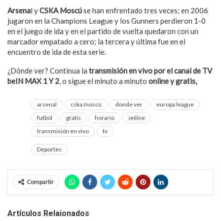
Arsena
l y
CSKA Moscú
se han enfrentado tres veces; en 2006
jugaron en la Champions League y los Gunners perdieron 1-0
en el juego de ida y en el partido de vuelta quedaron con un
marcador empatado a cero; la tercera y última fue en el
encuentro de ida de esta serie.
¿Dónde ver? Continua la
transmisión en vivo por el canal de TV
beIN MAX 1 Y 2
, o sigue el minuto a minuto
online y gratis,
aquí.
arsenal
cska moscú
donde ver
europa league
futbol
gratis
horario
online
transmisión en vivo
tv
Deportes
Compartir
Artículos Relaionados