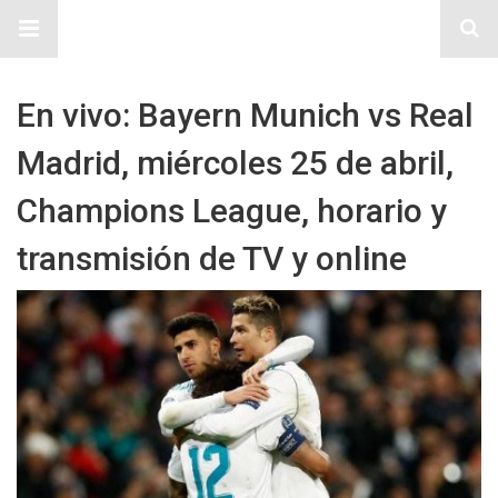
Sitio Chueca LGBT
En vivo: Bayern Munich vs Real
Madrid, miércoles 25 de abril,
Champions League, horario y
transmisión de TV y online