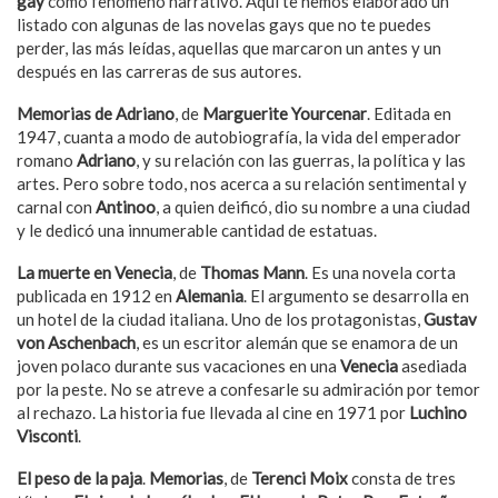
gay
como fenómeno narrativo. Aquí te hemos elaborado un
listado con algunas de las novelas gays que no te puedes
perder, las más leídas, aquellas que marcaron un antes y un
después en las carreras de sus autores.
Memorias de Adriano
, de
Marguerite Yourcenar
. Editada en
1947, cuanta a modo de autobiografía, la vida del emperador
romano
Adriano
, y su relación con las guerras, la política y las
artes. Pero sobre todo, nos acerca a su relación sentimental y
carnal con
Antinoo
, a quien deificó, dio su nombre a una ciudad
y le dedicó una innumerable cantidad de estatuas.
La muerte en Venecia
, de
Thomas Mann
. Es una novela corta
publicada en 1912 en
Alemania
. El argumento se desarrolla en
un hotel de la ciudad italiana. Uno de los protagonistas,
Gustav
von Aschenbach
, es un escritor alemán que se enamora de un
joven polaco durante sus vacaciones en una
Venecia
asediada
por la peste. No se atreve a confesarle su admiración por temor
al rechazo. La historia fue llevada al cine en 1971 por
Luchino
Visconti
.
El peso de la paja
.
Memorias
, de
Terenci Moix
consta de tres