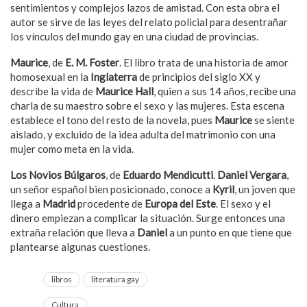
sentimientos y complejos lazos de amistad. Con esta obra el
autor se sirve de las leyes del relato policial para desentrañar
los vínculos del mundo gay en una ciudad de provincias.
Maurice
, de
E. M. Foster
. El libro trata de una historia de amor
homosexual en la
Inglaterra
de principios del siglo XX y
describe la vida de
Maurice Hall
, quien a sus 14 años, recibe una
charla de su maestro sobre el sexo y las mujeres. Esta escena
establece el tono del resto de la novela, pues
Maurice
se siente
aislado, y excluido de la idea adulta del matrimonio con una
mujer como meta en la vida.
Los Novios Bú
lgaros
, de
Eduardo Mendicutti
.
Daniel Vergara
,
un señor español bien posicionado, conoce a
Kyril
, un joven que
llega a
Madrid
procedente de
Europa del Este
. El sexo y el
dinero empiezan a complicar la situación. Surge entonces una
extraña relación que lleva a
Daniel
a un punto en que tiene que
plantearse algunas cuestiones.
libros
literatura gay
Cultura