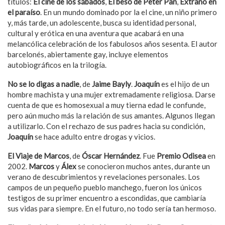
títulos:
El cine de los sábados
,
El beso de Peter Pan
,
Extraño en
el paraíso
. En un mundo dominado por la el cine, un niño primero
y, más tarde, un adolescente, busca su identidad personal,
cultural y erótica en una aventura que acabará en una
melancólica celebración de los fabulosos años sesenta. El autor
barcelonés, abiertamente gay, incluye elementos
autobiográficos en la trilogía.
No se lo digas a nadie
, de
Jaime Bayly
.
Joaquín
es el hijo de un
hombre machista y una mujer extremadamente religiosa. Darse
cuenta de que es homosexual a muy tierna edad le confunde,
pero aún mucho más la relación de sus amantes. Algunos llegan
a utilizarlo. Con el rechazo de sus padres hacia su condición,
Joaquín
se hace adulto entre drogas y vicios.
El Viaje de Marcos
, de
Óscar Hernández
. Fue
Premio Odisea
en
2002.
Marcos
y
Álex
se conocieron muchos antes, durante un
verano de descubrimientos y revelaciones personales. Los
campos de un pequeño pueblo manchego, fueron los únicos
testigos de su primer encuentro a escondidas, que cambiaría
sus vidas para siempre. En el futuro, no todo sería tan hermoso.