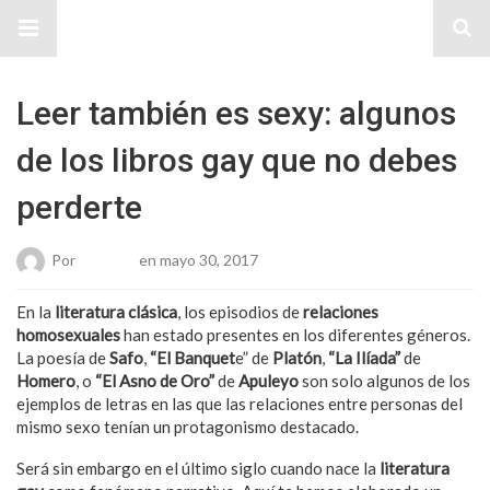
Sitio Chueca LGBT
Leer también es sexy: algunos
de los libros gay que no debes
perderte
Por
Roberto
en mayo 30, 2017
En la
literatura cl
á
sica
, los episodios de
relaciones
homosexuales
han estado presentes en los diferentes géneros.
La poesía de
Safo
,
“El Banquet
e” de
Plat
ón
,
“La Ilíada”
de
Homero
, o
“El Asno de Oro”
de
Apuleyo
son solo algunos de los
ejemplos de letras en las que las relaciones entre personas del
mismo sexo tenían un protagonismo destacado.
Será sin embargo en el último siglo cuando nace la
literatura