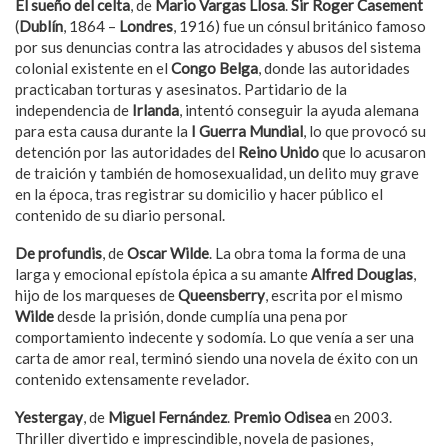
El sueñ
o del celta
, de
Mario Vargas Llosa
.
Sir Roger Casement
(
Dublín
, 1864 –
Londres
, 1916) fue un cónsul británico famoso
por sus denuncias contra las atrocidades y abusos del sistema
colonial existente en el
Congo Belga
, donde las autoridades
practicaban torturas y asesinatos. Partidario de la
independencia de
Irlanda
, intentó conseguir la ayuda alemana
para esta causa durante la
I Guerra Mundial
, lo que provocó su
detención por las autoridades del
Reino Unido
que lo acusaron
de traición y también de homosexualidad, un delito muy grave
en la época, tras registrar su domicilio y hacer público el
contenido de su diario personal.
De profundis
, de
Oscar Wilde
. La obra toma la forma de una
larga y emocional epístola épica a su amante
Alfred Douglas
,
hijo de los marqueses de
Queensberry
, escrita por el mismo
Wilde
desde la prisión, donde cumplía una pena por
comportamiento indecente y sodomía. Lo que venía a ser una
carta de amor real, terminó siendo una novela de éxito con un
contenido extensamente revelador.
Yestergay
, de
Miguel Fernández
.
Premio Odisea
en 2003.
Thriller divertido e imprescindible, novela de pasiones,