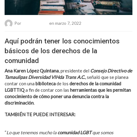
Por
Chueca Team
en marzo 7, 2022
Aquí podrán tener los conocimientos
básicos de los derechos de la
comunidad
Ana Karen López Quintana
, presidente del
Consejo Directivo de
Tamaulipas Diversidad VIHda Trans A.C.
, señaló que se planea
contar con una
biblioteca
de los
derechos de la comunidad
LGBTTIQ
a fin de contar con las
herramientas que les permitan
conocimiento de cómo poner una denuncia contra la
discriminación
.
TAMBIÉN TE PUEDE INTERESAR:
¿Por qué la obesidad es tan
peligrosa para la salud?
“
Lo que tenemos mucho la
comunidad LGBT
que somos