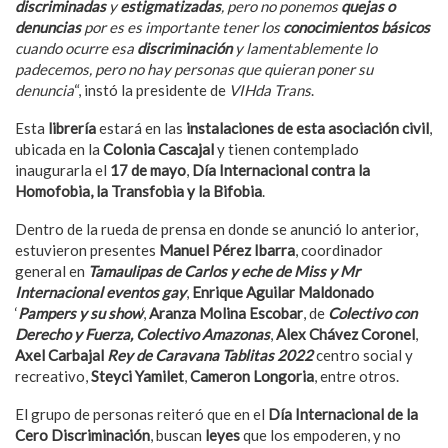
discriminadas
y
estigmatizadas
, pero no ponemos
quejas o
denuncias
por es es importante tener los
conocimientos básicos
cuando ocurre esa
discriminación
y lamentablemente lo
padecemos, pero no hay personas que quieran poner su
denuncia
“, instó la presidente de
VIHda Trans
.
Esta
librería
estará en las
instalaciones de esta asociación civil
,
ubicada en la
Colonia Cascajal
y tienen contemplado
inaugurarla el
17 de mayo
,
Día Internacional contra la
Homofobia, la Transfobia y la Bifobia
.
Dentro de la rueda de prensa en donde se anunció lo anterior,
estuvieron presentes
Manuel Pérez Ibarra
, coordinador
general en
Tamaulipas de Carlos y eche de Miss y Mr
Internacional eventos gay
,
Enrique Aguilar Maldonado
‘
Pampers y su show
‘,
Aranza Molina Escobar
, de
Colectivo con
Derecho y Fuerza, Colectivo Amazonas
,
Alex Chávez Coronel
,
Axel Carbajal
Rey de Caravana Tablitas 2022
centro social y
recreativo,
Steyci Yamilet
,
Cameron Longoria
, entre otros.
El grupo de personas reiteró que en el
Día Internacional de la
Cero Discriminación
, buscan
leyes
que los empoderen, y no