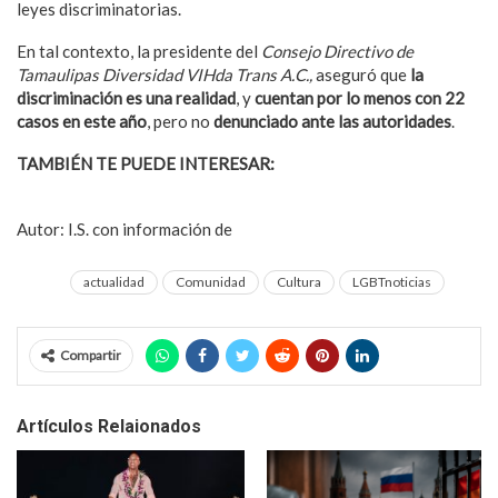
leyes discriminatorias.
En tal contexto, la presidente del
Consejo Directivo de
Tamaulipas Diversidad VIHda Trans A.C.,
aseguró que
la
discriminación es una realidad
, y
cuentan por lo menos con 22
casos en este año
, pero no
denunciado ante las autoridades
.
TAMBIÉN TE PUEDE INTERESAR:
Representación LGBT en
televisión creció por el streaming
Autor: I.S. con información de
Grupo Milenio
actualidad
Comunidad
Cultura
LGBTnoticias
Compartir
Artículos Relaionados