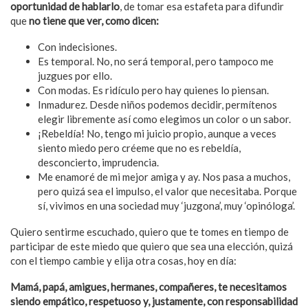
oportunidad de hablarlo
, de tomar esa estafeta para difundir
que
no tiene que ver, como dicen:
Con indecisiones.
Es temporal. No, no será temporal, pero tampoco me
juzgues por ello.
Con modas. Es ridículo pero hay quienes lo piensan.
Inmadurez. Desde niños podemos decidir, permítenos
elegir libremente así como elegimos un color o un sabor.
¡Rebeldía! No, tengo mi juicio propio, aunque a veces
siento miedo pero créeme que no es rebeldía,
desconcierto, imprudencia.
Me enamoré de mi mejor amiga y ay. Nos pasa a muchos,
pero quizá sea el impulso, el valor que necesitaba. Porque
sí, vivimos en una sociedad muy ‘juzgona’, muy ‘opinóloga’.
Quiero sentirme escuchado, quiero que te tomes en tiempo de
participar de este miedo que quiero que sea una elección, quizá
con el tiempo cambie y elija otra cosas, hoy en día:
Mamá, papá, amigues, hermanes, compañeres, te necesitamos
siendo empático, respetuoso y, justamente, con responsabilidad