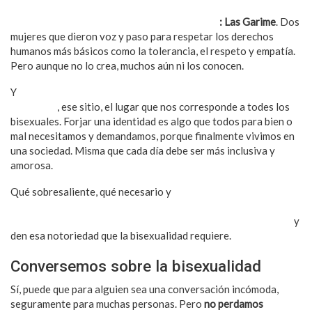
Y surgió, lo que le llamo la revolución de amor
: Las Garime
. Dos
mujeres que dieron voz y paso para respetar los derechos
humanos más básicos como la tolerancia, el respeto y empatía.
Pero aunque no lo crea, muchos aún ni los conocen.
Y
aquí están Karime Pindter y Gala Montes dándonos esa
visibilidad
, ese sitio, el lugar que nos corresponde a todes los
bisexuales. Forjar una identidad es algo que todos para bien o
mal necesitamos y demandamos, porque finalmente vivimos en
una sociedad. Misma que cada día debe ser más inclusiva y
amorosa.
Qué sobresaliente, qué necesario y
qué valioso que dos
mujeres con exposición pero además con sus pensamientos y
acciones muy ciertas, coherentes y valientes nos representen
y
den esa notoriedad que la bisexualidad requiere.
Conversemos sobre la bisexualidad
Sí, puede que para alguien sea una conversación incómoda,
seguramente para muchas personas. Pero
no perdamos