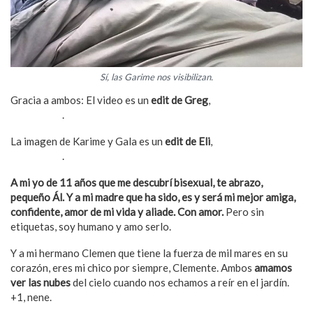
Sí, las Garime nos visibilizan.
Gracia a ambos: El video es un
edit de Greg
,
aquí lo pueden
seguir en X
.
La imagen de Karime y Gala es un
edit de Eli
,
aquí la pueden
seguir en X
.
A mi yo de 11 años que me descubrí bisexual, te abrazo,
pequeño Ál. Y a mi madre que ha sido, es y será mi mejor amiga,
confidente, amor de mi vida y aliade. Con amor.
Pero sin
etiquetas, soy humano y amo serlo.
Y a mi hermano Clemen que tiene la fuerza de mil mares en su
corazón, eres mi chico por siempre, Clemente. Ambos
amamos
ver las nubes
del cielo cuando nos echamos a reír en el jardín.
+1, nene.