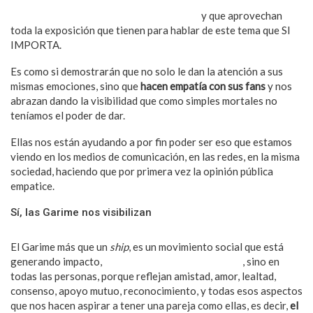
empoderadas, independientes, exitosas, con metas claras,
representar a una comunidad con orgullo
y que aprovechan
toda la exposición que tienen para hablar de este tema que SI
IMPORTA.
Es como si demostrarán que no solo le dan la atención a sus
mismas emociones, sino que
hacen empatía con sus fans
y nos
abrazan dando la visibilidad que como simples mortales no
teníamos el poder de dar.
Ellas nos están ayudando a por fin poder ser eso que estamos
viendo en los medios de comunicación, en las redes, en la misma
sociedad, haciendo que por primera vez la opinión pública
empatice.
Sí, las Garime nos visibilizan
El Garime más que un
ship
, es un movimiento social que está
generando impacto,
no solo en la comunidad LGBT
, sino en
todas las personas, porque reflejan amistad, amor, lealtad,
consenso, apoyo mutuo, reconocimiento, y todas esos aspectos
que nos hacen aspirar a tener una pareja como ellas, es decir,
el