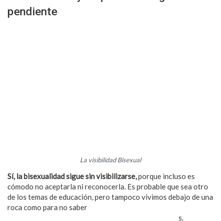
pendiente
La visibilidad Bisexual
Sí, la bisexualidad sigue sin visibilizarse,
porque incluso es
cómodo no aceptarla ni reconocerla. Es probable que sea otro
de los temas de educación, pero tampoco vivimos debajo de una
roca como para no saber
qué es, por qué existimos los
bisexuales, cómo queremos ser tratados y respetado
s.