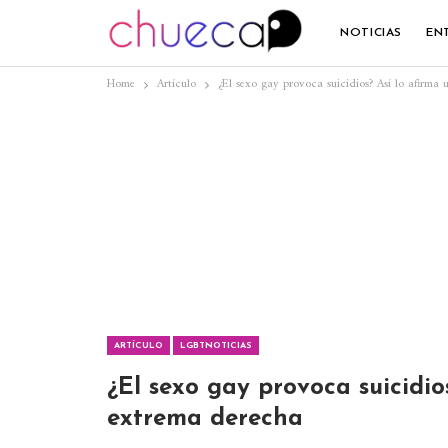
NOTICIAS
EN
Home
Artículo
¿El sexo gay provoca suicidios? Así lo afirma 
ARTÍCULO
LGBTNOTICIAS
¿El sexo gay provoca suicidios
extrema derecha