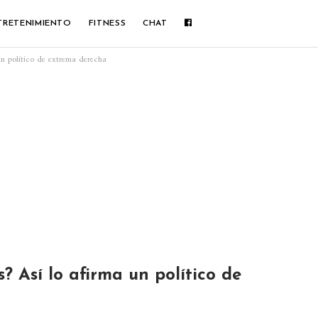
TRETENIMIENTO
FITNESS
CHAT
un político de extrema derecha
? Así lo afirma un político de