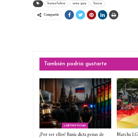
homofobia
sexo gay
Suiza
Compartir
También podría gustarte
LGBTNOTICIAS
¡Por ser ellos! Rusia dicta penas de
Marcha L