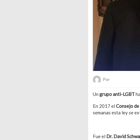
Por
Hanae Pachec
Un
grupo anti-LGBT
ha
En 2017 el
Consejo de 
semanas esta ley se ex
Tambié n puede interes
Fue el
Dr. David Schwa