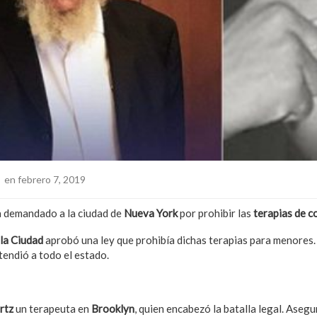
o
en febrero 7, 2019
 demandado a la ciudad de
Nueva York
por prohibir las
terapias de c
la Ciudad
aprobó una ley que prohibía dichas terapias para menores.
tendió a todo el estado.
arte: Nueva York prohíbe las terapias de conversión en apoyo a la
rtz
un terapeuta en
Brooklyn
, quien encabezó la batalla legal. Asegu