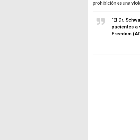
prohibición es una
viol
“El Dr. Schw
pacientes a 
Freedom (A