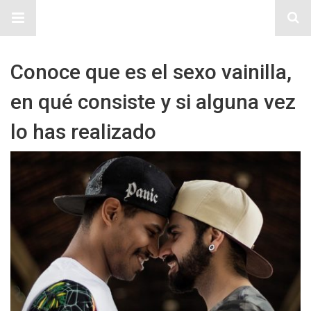
Sitio Chueca LGBT
Conoce que es el sexo vainilla,
en qué consiste y si alguna vez
lo has realizado