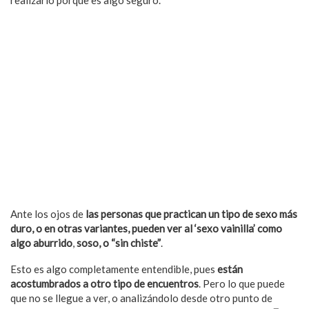
Ante los ojos de
las personas que practican un tipo de sexo más
duro, o en otras variantes, pueden ver al ‘sexo vainilla’ como
algo aburrido
,
soso, o “sin chiste”
.
Esto es algo completamente entendible, pues
están
acostumbrados a otro tipo de encuentros
. Pero lo que puede
que no se llegue a ver, o analizándolo desde otro punto de