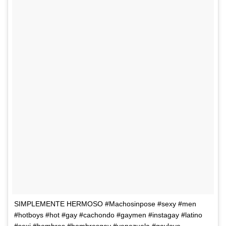
SIMPLEMENTE HERMOSO #Machosinpose #sexy #men
#hotboys #hot #gay #cachondo #gaymen #instagay #latino