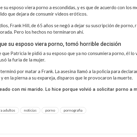
e su esposo viera porno a escondidas, y es que de acuerdo con los med
dido que dejara de consumir videos eróticos.
os, Frank Hill, de 65 años se negó a dejar su suscripción de porno, r
lorada. Pero los hechos no terminaron ahí.
ue su esposo viera porno, tomó horrible decisión
 que Patricia le pidió a su esposo que ya no consumiera porno, él lo 
só la furia de la mujer.
 terminó por matar a Frank. La asesina llamó a la policía para declara
a y en la pierna a su expareja, disparos que le provocaron la muerte.
ado con mi marido. Lo hice porque volvió a solicitar porno a m
ra adultos
noticias
porno
pornografia