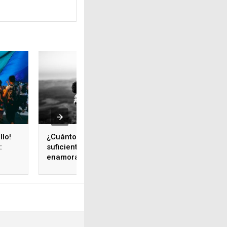
llo!
¿Cuánto amor es
¿Cuánto dura un 
:
suficiente? Guía para
Y cómo transitarlo
enamorarse
perdidamente