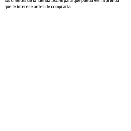
los clientes de la tienda
online
para que pueda ver la prenda
que le interese antes de comprarla.