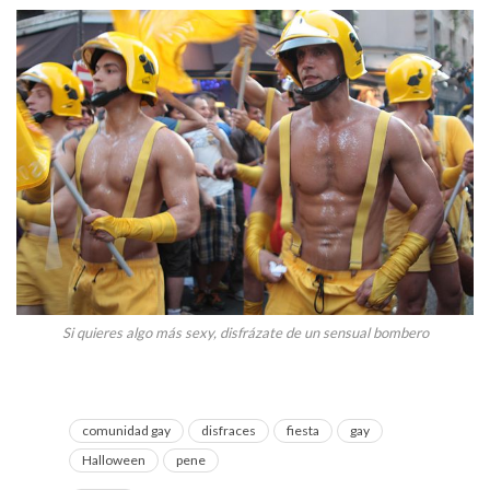
Si quieres algo más sexy, disfrázate de un sensual bombero
comunidad gay
disfraces
fiesta
gay
Halloween
pene