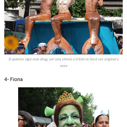
Si quieres algo más drag, ser una sirena o tritón te hará ver original y
sexy
4- Fiona