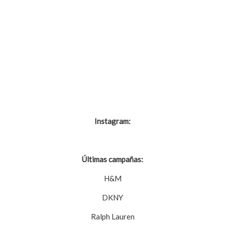
Instagram:
@seanopry55
Últimas campañas:
H&M
DKNY
Ralph Lauren