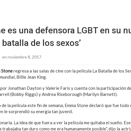
Sitio Chueca LGBT
 es una defensora LGBT en su n
a batalla de los sexos’
z
en noviembre 8, 2017
 Stone
regresa a las salas de cine con la película La Batalla de los Se
undial, Billie Jean King.
a por Jonathan Dayton y Valerie Faris y cuenta con la participación d
arrell (Bobby Riggs) y Andrea Riseborough (Marilyn Barnett).
 de la película este fin de semana, Emma Stone declaró que fue todo 
en le sorprendió su energía tan juvenil.
narla. La idea de que fuera a ver la película me quitaba el sueño. E
a trabajaba tan duro como me era humanamente posible”, dijo la actri