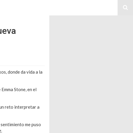
ueva
xos, donde da vida a la
e Emma Stone, en el
un reto interpretar a
se sentimiento me puso
z.