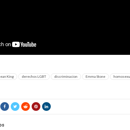
 juego’ un documental sobre la homosexualidad en el mundo del fútbo
 Jean King
derechos LGBT
discriminacion
Emma Stone
homosexu
os