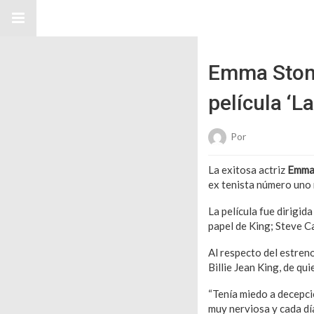
Emma Stone
película ‘L
Por
Karen Gonzale
La exitosa actriz
Emma
ex tenista número uno m
La película fue dirigid
papel de King; Steve C
Al respecto del estreno
Billie Jean King, de qui
“Tenía miedo a decepcio
muy nerviosa y cada dí