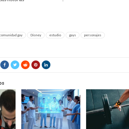
comunidad gay
Disney
estudio
gays
personajes
os