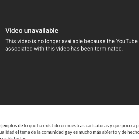
ejemplos de lo que ha existido en nuestras caricaturas y que poco a
ctualidad el tema de la comunidad gay es mucho más abierto y de hech
 sus historias
protagonistas gays
.