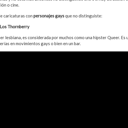
ión o cine.
de caricaturas con
personajes gays
que no distinguiste:
Los Thornberry
 ser lesbiana, es considerada por muchos como una hipster Queer. Es 
verías en movimientos gays o bien en un bar.