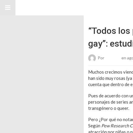
“Todos los 
gay”: estud
Por
Roberto
en ago
Muchos crecimos viendo
han sido muy rosas (ya
cuenta que dentro de e
Pues de acuerdo con un
personajes de series a
transgénero o queer.
Pero ¿Por qué no notam
Según
Pew Research C
atracción por niñas o 