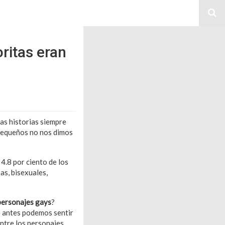
ritas eran
as historias siempre
 pequeños no nos dimos
 4.8 por ciento de los
as, bisexuales,
personajes gays
?
e antes podemos sentir
entre los personajes