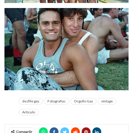
desfile gay
Fotografías
Orgullo Gay
vintage
Artículo
Compartir