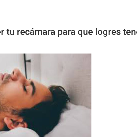
Sitio Chueca LGBT
er tu recámara para que logres te