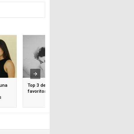
 una
Top 3 de juguetes
Tigres Femenil vs
favoritos
América Femenil
s
¿Cuándo y dónde v
partido en vivo?