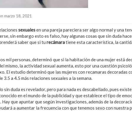
n marzo 18, 2021
relaciones
sexuales
en una pareja pareciera ser algo normal y una ten
rse, sin embargo esto es falso, hay algunas cosas que sin duda hacen
prenderá saber que si tu
recámara
tiene esta característica, la cant
dos mil personas, determinó que si la habitación de una mujer está de
el mismo, la actividad sexual aumenta, esto por una cuestión psicoló
xo. El estudio determinó que las mujeres con recamaras decoradas 
e 3.5 a 4.5 más relaciones sexuales a la semana.
o sin duda es revelador, pero para nada es descabellado, pues existe
conocido en el mundo de la publicidad y que establece el tipo de emo
. Hay que apuntar que según investigaciones, además de la decoración
udará a aumentar la frecuencia con que tenemos sexo con nuestra p