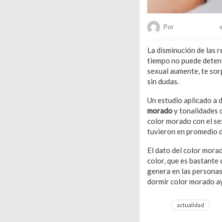
Por
Chueca Team
e
La disminución de las 
tiempo no puede detene
sexual aumente, te sor
sin dudas.
Un estudio aplicado a 
morado
y tonalidades d
color morado con el se
tuvieron en promedio d
El dato del color morad
color, que es bastante 
genera en las personas
dormir color morado ay
actualidad