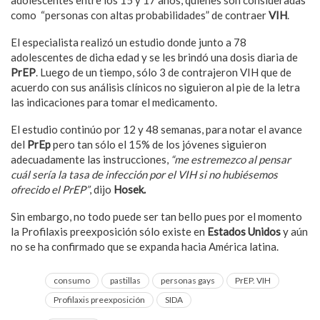
adolescentes entre los 15 y 17 años, quienes son consideradas
como “personas con altas probabilidades” de contraer
VIH
.
El especialista realizó un estudio donde junto a 78
adolescentes de dicha edad y se les brindó una dosis diaria de
PrEP
. Luego de un tiempo, sólo 3 de contrajeron VIH que de
acuerdo con sus análisis clínicos no siguieron al pie de la letra
las indicaciones para tomar el medicamento.
El estudio continúo por 12 y 48 semanas, para notar el avance
del
PrEp
pero tan sólo el 15% de los jóvenes siguieron
adecuadamente las instrucciones,
“me estremezco al pensar
cuál sería la tasa de infección por el VIH si no hubiésemos
ofrecido el PrEP”
, dijo
Hosek.
Sin embargo, no todo puede ser tan bello pues por el momento
la Profilaxis preexposición sólo existe en
Estados Unidos
y aún
no se ha confirmado que se expanda hacia América latina.
consumo
pastillas
personas gays
PrEP. VIH
Profilaxis preexposición
SIDA