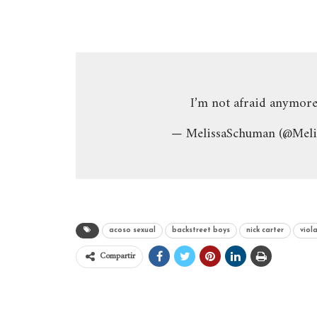
I’m not afraid anymor
— MelissaSchuman (@Mel
acoso sexual
backstreet boys
nick carter
viol
Compartir