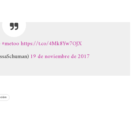
e
#metoo
https://t.co/4Mk8Yw7OJX
issaSchuman)
19 de noviembre de 2017
ación