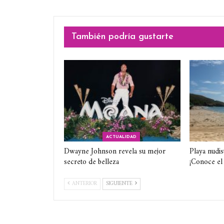
También podría gustarte
ACTUALIDAD
Dwayne Johnson revela su mejor
Playa nudis
secreto de belleza
¡Conoce el
ANTERIOR
SIGUIENTE