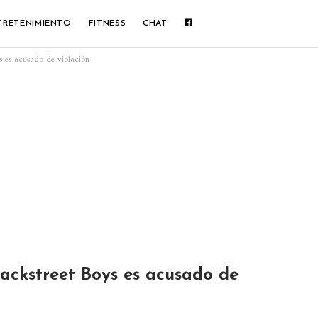
TRETENIMIENTO
FITNESS
CHAT
s es acusado de violación
ackstreet Boys es acusado de