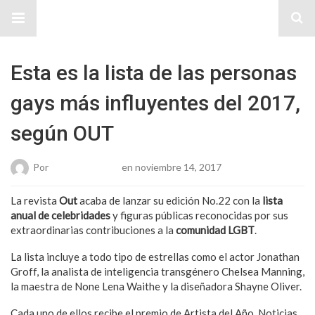
Sitio Chueca LGBT
Esta es la lista de las personas
gays más influyentes del 2017,
según OUT
Por
Karen Gonzalez
en noviembre 14, 2017
La revista
Out
acaba de lanzar su edición No.22 con la
lista
anual de celebridades
y figuras públicas reconocidas por sus
extraordinarias contribuciones a la
comunidad LGBT
.
La lista incluye a todo tipo de estrellas como el actor Jonathan
Groff, la analista de inteligencia transgénero Chelsea Manning,
la maestra de None Lena Waithe y la diseñadora Shayne Oliver.
Cada uno de ellos recibe el premio de Artista del Año, Noticias