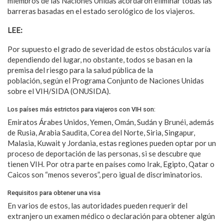
miembros de las Naciones Unidas acordaron eliminar todas las
barreras basadas en el estado serológico de los viajeros.
LEE:
Cosas que cambian en tu vida si tienes VIH
Por supuesto el grado de severidad de estos obstáculos varía
dependiendo del lugar, no obstante, todos se basan en la
premisa del riesgo para la salud pública de la
población, según el Programa Conjunto de Naciones Unidas
sobre el VIH/SIDA (ONUSIDA).
Los países más estrictos para viajeros con VIH son:
Emiratos Árabes Unidos, Yemen, Omán, Sudán y Brunéi, además
de Rusia, Arabia Saudita, Corea del Norte, Siria, Singapur,
Malasia, Kuwait y Jordania, estas regiones pueden optar por un
proceso de deportación de las personas, si se descubre que
tienen VIH. Por otra parte en países como Irak, Egipto, Qatar o
Caicos son “menos severos”, pero igual de discriminatorios.
Requisitos para obtener una visa
En varios de estos, las autoridades pueden requerir del
extranjero un examen médico o declaración para obtener algún