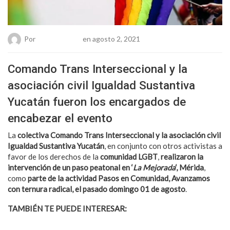
Por
Chueca Team
en agosto 2, 2021
Comando Trans Interseccional y la
asociación civil Igualdad Sustantiva
Yucatán fueron los encargados de
encabezar el evento
La
colectiva Comando Trans Interseccional y la asociación civil
Igualdad Sustantiva Yucatán
, en conjunto con otros activistas a
favor de los derechos de la
comunidad LGBT
,
realizaron la
intervención de un paso peatonal en ‘
La Mejorada
‘, Mérida
,
como
parte de la actividad Pasos en Comunidad, Avanzamos
con ternura radical, el pasado domingo 01 de agosto
.
TAMBIÉN TE PUEDE INTERESAR:
Tom Daley: “Soy gay y
campeón olímpico”