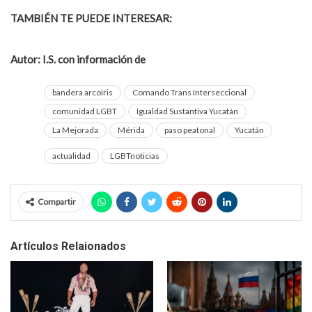
TAMBIÉN TE PUEDE INTERESAR:
Mérida crea la plaza de la
diversidad en reconocimiento al colectivo LGTB
Autor: I.S. con información de
Por Esto Yucatán
bandera arcoíris
Comando Trans Interseccional
comunidad LGBT
Igualdad Sustantiva Yucatán
La Mejorada
Mérida
paso peatonal
Yucatán
actualidad
LGBTnoticias
Compartir
Artículos Relaionados