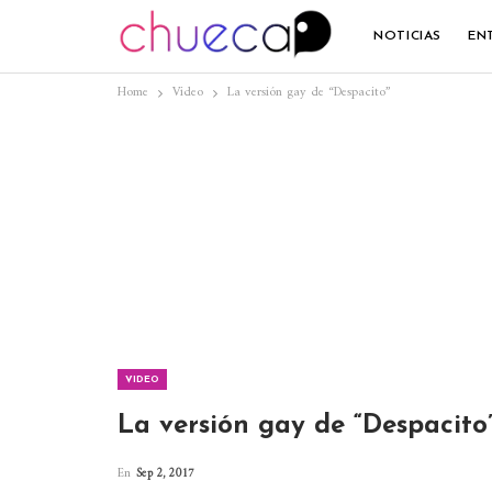
NOTICIAS
EN
Home
Video
La versión gay de “Despacito”
VIDEO
La versión gay de “Despacito
En
Sep 2, 2017