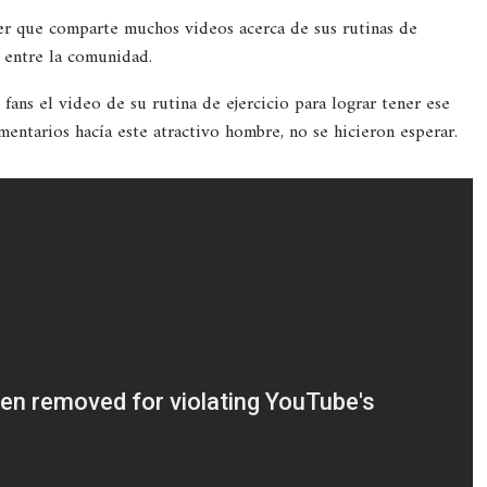
er que comparte muchos videos acerca de sus rutinas de
 entre la comunidad.
 fans el video de su rutina de ejercicio para lograr tener ese
entarios hacía este atractivo hombre, no se hicieron esperar.