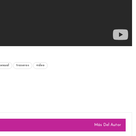
exual
traseros
video
Más Del Autor