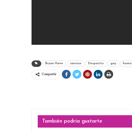
Bryan Hawn
cancion
Despacito
gay
homos
Compartir
También podría gustarte