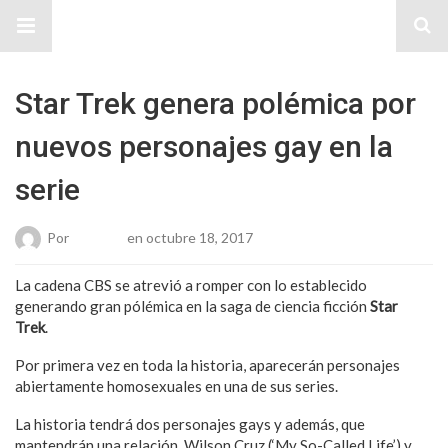
Sitio Chueca LGBT
Star Trek genera polémica por
nuevos personajes gay en la
serie
Por
Roberto
en octubre 18, 2017
La cadena CBS se atrevió a romper con lo establecido
generando gran pólémica en la saga de ciencia ficción
Star
Trek
.
Por primera vez en toda la historia, aparecerán personajes
abiertamente homosexuales en una de sus series.
La historia tendrá dos personajes gays y además, que
mantendrán una relación. Wilson Cruz (‘My So-Called Life’) y