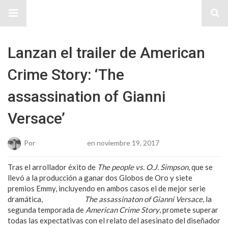
Sitio Chueca LGBT
Lanzan el trailer de American
Crime Story: ‘The
assassination of Gianni
Versace’
Por
Josue Cisneros
en noviembre 19, 2017
Tras el arrollador éxito de
The people vs. O.J. Simpson
, que se
llevó a la producción a ganar dos Globos de Oro y siete
premios Emmy, incluyendo en ambos casos el de mejor serie
dramática,
el tráiler de
The assassinaton of Gianni Versace,
la
segunda temporada de
American Crime Story
, promete superar
todas las expectativas con el relato del asesinato del diseñador