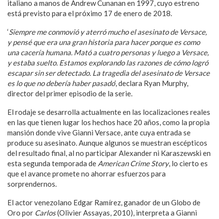
italiano a manos de Andrew Cunanan en 1997, cuyo estreno
está previsto para el próximo 17 de enero de 2018.
‘
Siempre me conmovió y aterró mucho el asesinato de Versace,
y pensé que era una gran historia para hacer porque es como
una cacería humana. Mató a cuatro personas y luego a Versace,
y estaba suelto. Estamos explorando las razones de cómo logró
escapar sin ser detectado. La tragedia del asesinato de Versace
es lo que no debería haber pasado
‘, declara Ryan Murphy,
director del primer episodio de la serie.
El rodaje se desarrolla actualmente en las localizaciones reales
en las que tienen lugar los hechos hace 20 años, como la propia
mansión donde vive Gianni Versace, ante cuya entrada se
produce su asesinato. Aunque algunos se muestran escépticos
del resultado final, al no participar Alexander ni Karaszewski en
esta segunda temporada de
American Crime Story
, lo cierto es
que el avance promete no ahorrar esfuerzos para
sorprendernos.
El actor venezolano Edgar Ramírez, ganador de un Globo de
Oro por
Carlos
(Olivier Assayas, 2010), interpreta a Gianni