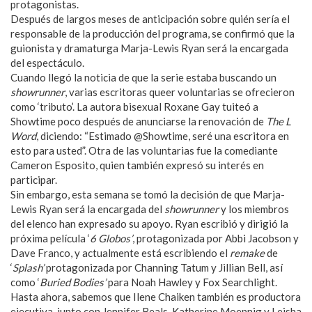
protagonistas.
Después de largos meses de anticipación sobre quién sería el
responsable de la producción del programa, se confirmó que la
guionista y dramaturga Marja-Lewis Ryan será la encargada
del espectáculo.
Cuando llegó la noticia de que la serie estaba buscando un
showrunner
, varias escritoras queer voluntarias se ofrecieron
como ‘tributo’. La autora bisexual Roxane Gay tuiteó a
Showtime poco después de anunciarse la renovación de
The L
Word
, diciendo: “Estimado @Showtime, seré una escritora en
esto para usted”. Otra de las voluntarias fue la comediante
Cameron Esposito, quien también expresó su interés en
participar.
Sin embargo, esta semana se tomó la decisión de que Marja-
Lewis Ryan será la encargada del
showrunner
y los miembros
del elenco han expresado su apoyo. Ryan escribió y dirigió la
próxima película ‘
6 Globos’
, protagonizada por Abbi Jacobson y
Dave Franco, y actualmente está escribiendo el
remake
de
‘
Splash’
protagonizada por Channing Tatum y Jillian Bell, así
como ‘
Buried Bodies’
para Noah Hawley y Fox Searchlight.
Hasta ahora, sabemos que Ilene Chaiken también es productora
ejecutiva, junto con Jennifer Beals, Katherine Moennig y Leisha