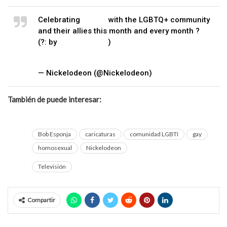
Celebrating
#Pride
with the LGBTQ+ community
and their allies this month and every month ? ⁣
(?: by
@ramzymasri
)
pic.twitter.com/pENmTaQB0h
— Nickelodeon (@Nickelodeon)
June 13, 2020
También de puede interesar:
Raymix se declara abiertamente
homosexual
Bob Esponja
caricaturas
comunidad LGBTI
gay
homosexual
Nickelodeon
Televisión
Compartir