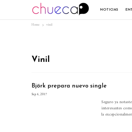
NOTICIAS
EN
Home
vinil
Vinil
Björk prepara nuevo single
Sep 6, 2017
Seguro ya notast
interesantes como
la excepcionalmen