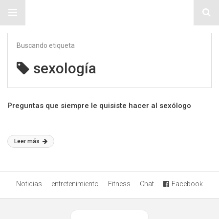
Sitio Chueca LGBT
Buscando etiqueta
sexología
Preguntas que siempre le quisiste hacer al sexólogo
Leer más
Noticias
entretenimiento
Fitness
Chat
Facebook
Ver versión desktop