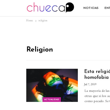
NOTICIAS
EN
Home
religion
Religion
Esta religi
homofobia
Jul 7, 2019
La mayoría de las
otras que si los 
como pecado.
Se 
ACTUALIDAD