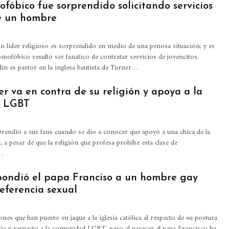
fóbico fue sorprendido solicitando servicios
e un hombre
n líder religioso es sorprendido en medio de una penosa situación; y es
omofóbico resultó ser fanático de contratar servicios de jovencitos.
n es pastor en la inglesa bautista de Turner…
er va en contra de su religión y apoya a la
 LGBT
prendió a sus fans cuando se dio a conocer que apoyó a una chica de la
 pesar de que la religión que profesa prohíbe esta clase de
…
spondió el papa Franciso a un hombre gay
eferencia sexual
ones que han puesto en jaque a la iglesia católica al respecto de su postura
ancia y respecto a la comunidad LGBT; pero al parecer el papa Francisco ha