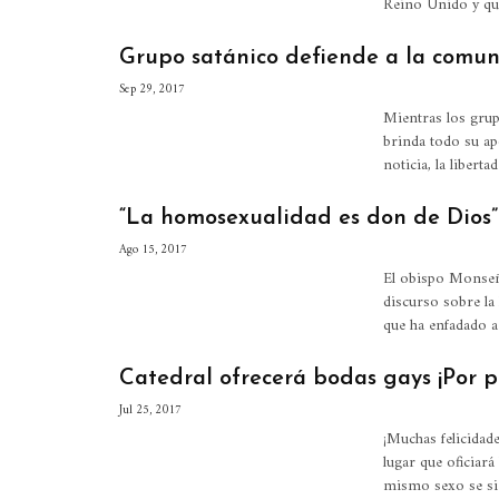
Reino Unido y que
Grupo satánico defiende a la comu
Sep 29, 2017
Mientras los grup
brinda todo su ap
noticia, la libert
“La homosexualidad es don de Dios”
Ago 15, 2017
El obispo Monseño
discurso sobre la
que ha enfadado a
Catedral ofrecerá bodas gays ¡Por p
Jul 25, 2017
¡Muchas felicidade
lugar que oficiará
mismo sexo se si