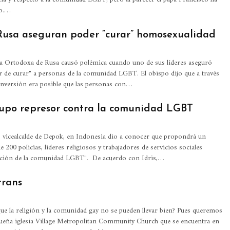
so.…
 Rusa aseguran poder “curar” homosexualidad
ia Ortodoxa de Rusa causó polémica cuando uno de sus líderes aseguró
er de curar" a personas de la comunidad LGBT. El obispo dijo que a través
conversión era posible que las personas con…
upo represor contra la comunidad LGBT
vicealcalde de Depok, en Indonesia dio a conocer que propondrá un
200 policías, líderes religiosos y trabajadores de servicios sociales
gación de la comunidad LGBT". De acuerdo con Idris,…
trans
ue la religión y la comunidad gay no se pueden llevar bien? Pues queremos
queña iglesia Village Metropolitan Community Church que se encuentra en