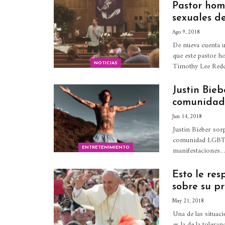
Pastor homo
sexuales d
Ago 9, 2018
De nueva cuenta u
que este pastor h
Timothy Lee Reddi
NOTICIAS
Justin Bieb
comunidad
Jun 14, 2018
Justin Bieber sor
comunidad LGBT, a
manifestaciones.
ENTRETENIMIENTO
Esto le re
sobre su pr
May 21, 2018
Una de las situaci
es la de la toler