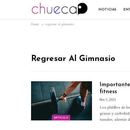
NOTICIAS
EN
Home
regresar al gimnasio
Regresar Al Gimnasio
Importante 
fitness
Nov 5, 2025
Los platillos de l
grasas y carbohi
tamales, además de
ARTÍCULO