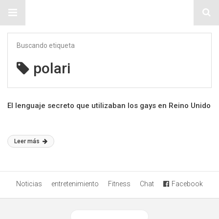
Sitio Chueca LGBT
Buscando etiqueta
polari
El lenguaje secreto que utilizaban los gays en Reino Unido
Leer más
Noticias
entretenimiento
Fitness
Chat
Facebook
Ver versión desktop