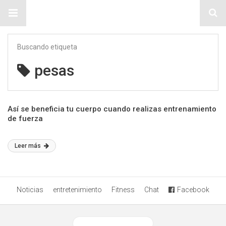
Sitio Chueca LGBT
Buscando etiqueta
pesas
Así se beneficia tu cuerpo cuando realizas entrenamiento
de fuerza
Leer más
Noticias
entretenimiento
Fitness
Chat
Facebook
Ver versión desktop