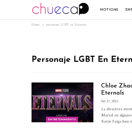
NOTICIAS
EN
Home
personaje LGBT en Eternals
Personaje LGBT En Etern
Chloe Zhao
Eternals
Oct 27, 2021
La directora most
Marvel en alguno
Kevin Feige han e
ENTRETENIMIENTO