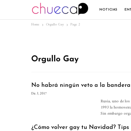
NOTICIAS
EN
Home
Orgullo Gay
Page 2
Orgullo Gay
No habrá ningún veto a la bandera
Dic 3, 2017
Rusia, uno de los
1993 la homosexua
Sin embargo orga
¿Cómo volver gay tu Navidad? Tips 