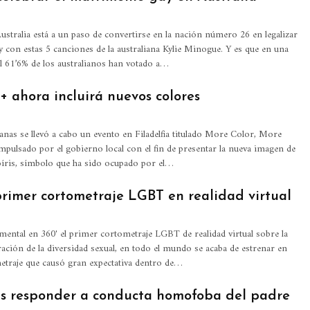
stralia está a un paso de convertirse en la nación número 26 en legalizar
 con estas 5 canciones de la australiana Kylie Minogue. Y es que en una
el 61’6% de los australianos han votado a…
ahora incluirá nuevos colores
nas se llevó a cabo un evento en Filadelfia titulado More Color, More
 impulsado por el gobierno local con el fin de presentar la nueva imagen de
oíris, símbolo que ha sido ocupado por el…
primer cortometraje LGBT en realidad virtual
mental en 360' el primer cortometraje LGBT de realidad virtual sobre la
ación de la diversidad sexual, en todo el mundo se acaba de estrenar en
etraje que causó gran expectativa dentro de…
tras responder a conducta homofoba del padre