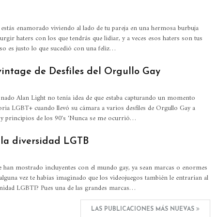
 estás enamorado viviendo al lado de tu pareja en una hermosa burbuja
urgir haters con los que tendrás que lidiar, y a veces esos haters son tus
so es justo lo que sucedió con una feliz…
vintage de Desfiles del Orgullo Gay
ionado Alan Light no tenía idea de que estaba capturando un momento
storia LGBT+ cuando llevó su cámara a varios desfiles de Orgullo Gay a
's y principios de los 90's 'Nunca se me ocurrió…
 la diversidad LGTB
 han mostrado incluyentes con el mundo gay, ya sean marcas o enormes
lguna vez te habías imaginado que los videojuegos también le entrarían al
nidad LGBTI? Pues una de las grandes marcas…
LAS PUBLICACIONES MÁS NUEVAS