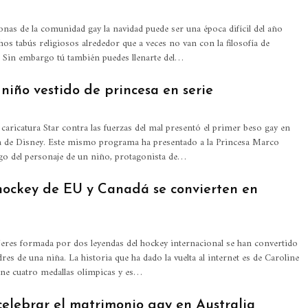
onas de la comunidad gay la navidad puede ser una época difícil del año
os tabús religiosos alrededor que a veces no van con la filosofía de
 Sin embargo tú también puedes llenarte del…
niño vestido de princesa en serie
 caricatura Star contra las fuerzas del mal presentó el primer beso gay en
a de Disney. Este mismo programa ha presentado a la Princesa Marco
 ego del personaje de un niño, protagonista de…
hockey de EU y Canadá se convierten en
eres formada por dos leyendas del hockey internacional se han convertido
es de una niña. La historia que ha dado la vuelta al internet es de Caroline
iene cuatro medallas olímpicas y es…
celebrar el matrimonio gay en Australia