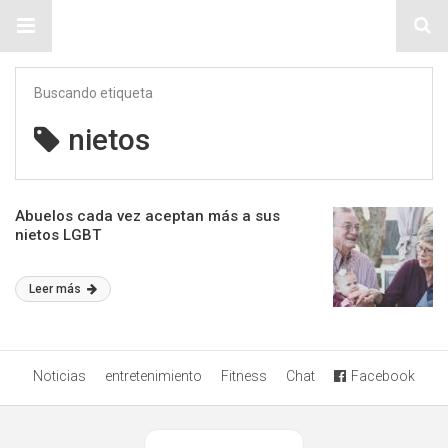
Sitio Chueca LGBT
Buscando etiqueta
nietos
Abuelos cada vez aceptan más a sus
nietos LGBT
Leer más
Noticias
entretenimiento
Fitness
Chat
Facebook
Ver versión desktop