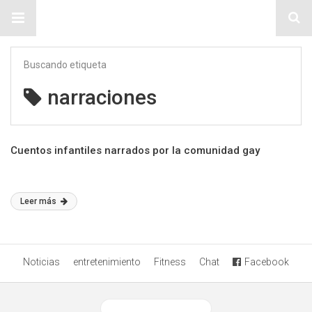
Sitio Chueca LGBT
Buscando etiqueta
narraciones
Cuentos infantiles narrados por la comunidad gay
Leer más
Noticias
entretenimiento
Fitness
Chat
Facebook
Ver versión desktop