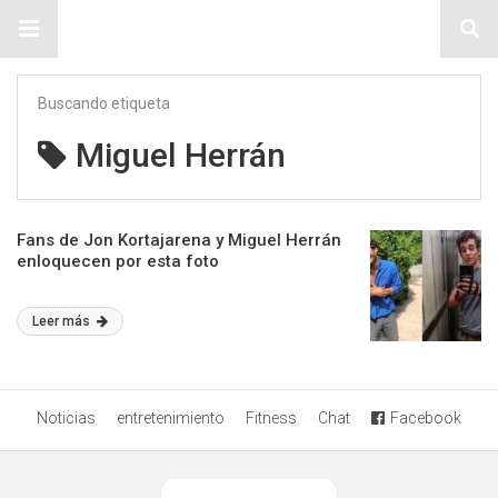
Sitio Chueca LGBT
Buscando etiqueta
Miguel Herrán
Fans de Jon Kortajarena y Miguel Herrán
enloquecen por esta foto
Leer más
Noticias
entretenimiento
Fitness
Chat
Facebook
Ver versión desktop