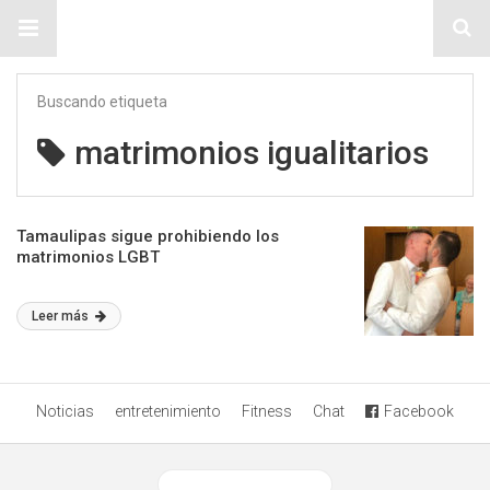
Sitio Chueca LGBT
Buscando etiqueta
matrimonios igualitarios
Tamaulipas sigue prohibiendo los
matrimonios LGBT
Leer más
Noticias
entretenimiento
Fitness
Chat
Facebook
Ver versión desktop