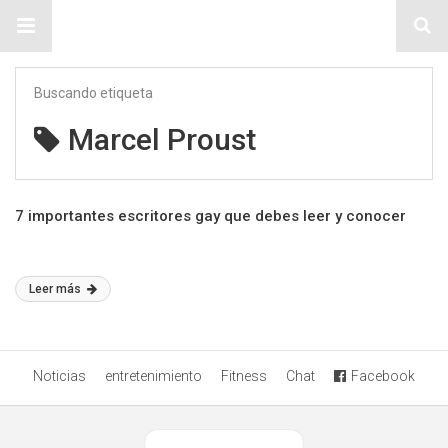
Sitio Chueca LGBT
Buscando etiqueta
Marcel Proust
7 importantes escritores gay que debes leer y conocer
Leer más
Noticias
entretenimiento
Fitness
Chat
Facebook
Ver versión desktop