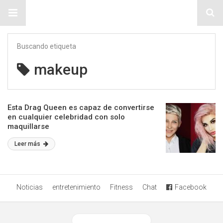
Sitio Chueca LGBT
Buscando etiqueta
makeup
Esta Drag Queen es capaz de convertirse
en cualquier celebridad con solo
maquillarse
Leer más
Noticias
entretenimiento
Fitness
Chat
Facebook
Ver versión desktop