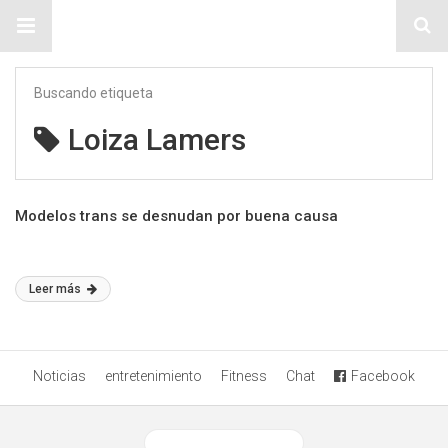
Sitio Chueca LGBT
Buscando etiqueta
Loiza Lamers
Modelos trans se desnudan por buena causa
Leer más
Noticias
entretenimiento
Fitness
Chat
Facebook
Ver versión desktop