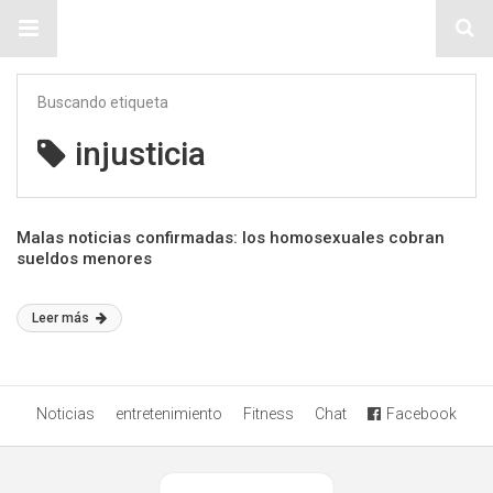
Sitio Chueca LGBT
Buscando etiqueta
injusticia
Malas noticias confirmadas: los homosexuales cobran
sueldos menores
Leer más
Noticias
entretenimiento
Fitness
Chat
Facebook
Ver versión desktop